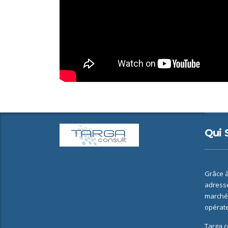
Qui
Grâce à
adresse
marchés
opérate
Targa c