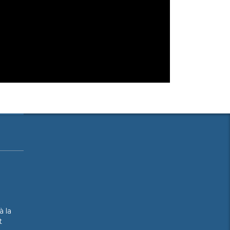
à la
t