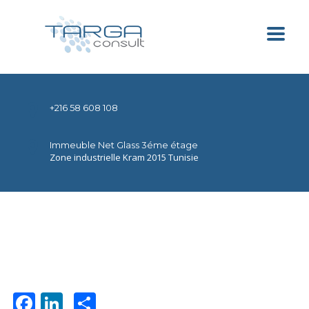
+216 58 608 108
Immeuble Net Glass 3éme étage
Zone industrielle Kram 2015 Tunisie
Facebook
LinkedIn
Partager