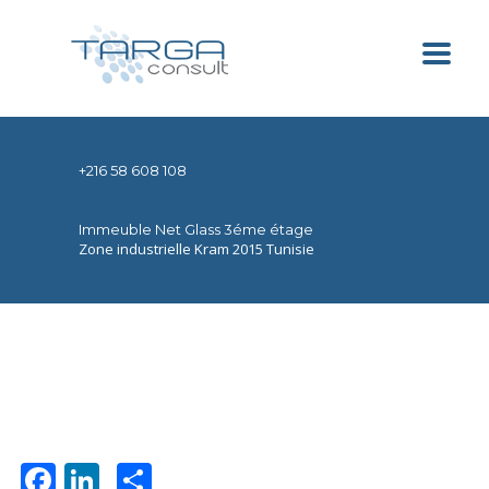
+216 58 608 108
Immeuble Net Glass 3éme étage
Zone industrielle Kram 2015 Tunisie
Facebook
LinkedIn
Partager