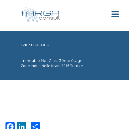
+216 58 608 108
Immeuble Net Glass 3éme étage
Zone industrielle Kram 2015 Tunisie
Facebook
LinkedIn
Partager